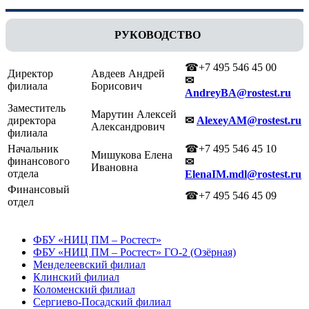
РУКОВОДСТВО
☎+7 495 546 45 00
Директор
Авдеев Андрей
✉
филиала
Борисович
AndreyBA@rostest.ru
Заместитель
Марутин Алексей
директора
✉
AlexeyAM@rostest.ru
Александрович
филиала
Начальник
☎+7 495 546 45 10
Мишукова Елена
финансового
✉
Ивановна
отдела
ElenaIM.mdl@rostest.ru
Финансовый
☎+7 495 546 45 09
отдел
ФБУ «НИЦ ПМ – Ростест»
ФБУ «НИЦ ПМ – Ростест» ГО-2 (Озёрная)
Менделеевский филиал
Клинский филиал
Коломенский филиал
Сергиево-Посадский филиал