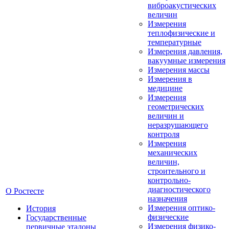
виброакустических
величин
Измерения
теплофизические и
температурные
Измерения давления,
вакуумные измерения
Измерения массы
Измерения в
медицине
Измерения
геометрических
величин и
неразрушающего
контроля
Измерения
механических
величин,
строительного и
контрольно-
диагностического
О Ростесте
назначения
Измерения оптико-
История
физические
Государственные
Измерения физико-
первичные эталоны