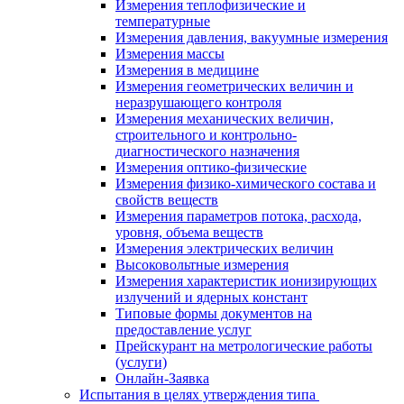
Измерения теплофизические и
температурные
Измерения давления, вакуумные измерения
Измерения массы
Измерения в медицине
Измерения геометрических величин и
неразрушающего контроля
Измерения механических величин,
строительного и контрольно-
диагностического назначения
Измерения оптико-физические
Измерения физико-химического состава и
свойств веществ
Измерения параметров потока, расхода,
уровня, объема веществ
Измерения электрических величин
Высоковольтные измерения
Измерения характеристик ионизирующих
излучений и ядерных констант
Типовые формы документов на
предоставление услуг
Прейскурант на метрологические работы
(услуги)
Онлайн-Заявка
Испытания в целях утверждения типа