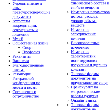
химического состава и
Учредительные и
свойств веществ
иные
Измерения параметров
правоудостоверяющие
потока, расхода,
документы
уровня, объема
Аттестаты
веществ
аккредитации,
Измерения
сертификаты и
электрических
лицензии
величин
Музей
Высоковольтные
Общественная жизнь
измерения
Спорт
Измерения
Профсоюз
характеристик
Реквизиты
ионизирующих
Вакансии
излучений и ядерных
Благодарственные
констант
письма
Типовые формы
Резолюции
документов на
Генеральной
предоставление услуг
конференции по
Прейскурант на
мерам и весам
метрологические
Соглашения о
работы (услуги)
сотрудничестве
Онлайн-Заявка
Типовые формы
документов на