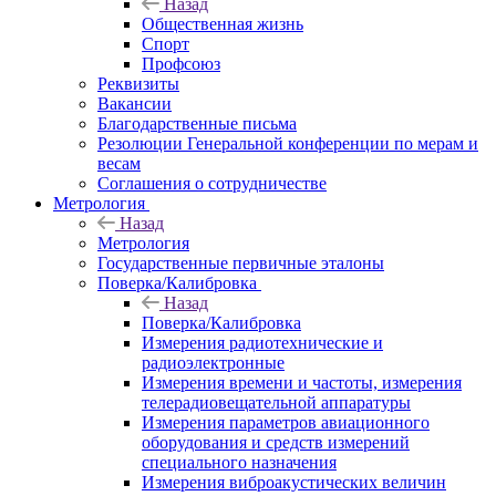
Назад
Общественная жизнь
Спорт
Профсоюз
Реквизиты
Вакансии
Благодарственные письма
Резолюции Генеральной конференции по мерам и
весам
Соглашения о сотрудничестве
Метрология
Назад
Метрология
Государственные первичные эталоны
Поверка/Калибровка
Назад
Поверка/Калибровка
Измерения радиотехнические и
радиоэлектронные
Измерения времени и частоты, измерения
телерадиовещательной аппаратуры
Измерения параметров авиационного
оборудования и средств измерений
специального назначения
Измерения виброакустических величин