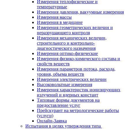
Измерения теплофизические и
температурные
Измерения давления, вакуумные измерения
Измерения массы
Измерения в медицине
Измерения геометрических величин и
неразрушающего контроля
Измерения механических величин,
строительного и контрольно-
диагностического назначения
Измерения оптико-физические
Измерения физико-химического состава и
свойств веществ
Измерения параметров потока, расхода,
уровня, объема веществ
Измерения электрических величин
Высоковольтные измерения
Измерения характеристик ионизирующих
излучений и ядерных констант
Типовые формы документов на
предоставление услуг
Прейскурант на метрологические работы
(услуги)
Онлайн-Заявка
Испытания в целях утверждения типа