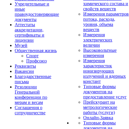
химического состава и
Учредительные и
свойств веществ
иные
Измерения параметров
правоудостоверяющие
потока, расхода,
документы
уровня, объема
Аттестаты
веществ
аккредитации,
Измерения
сертификаты и
электрических
лицензии
величин
Музей
Высоковольтные
Общественная жизнь
измерения
Спорт
Измерения
Профсоюз
характеристик
Реквизиты
ионизирующих
Вакансии
излучений и ядерных
Благодарственные
констант
письма
Типовые формы
Резолюции
документов на
Генеральной
предоставление услуг
конференции по
Прейскурант на
мерам и весам
метрологические
Соглашения о
работы (услуги)
сотрудничестве
Онлайн-Заявка
Типовые формы
документов на