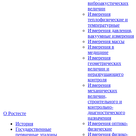
виброакустических
величин
Измерения
теплофизические и
температурные
Измерения давления,
вакуумные измерения
Измерения массы
Измерения в
медицине
Измерения
геометрических
величин и
неразрушающего
контроля
Измерения
механических
величин,
строительного и
контрольно-
диагностического
О Ростесте
назначения
Измерения оптико-
История
физические
Государственные
Измерения физико-
первичные эталоны