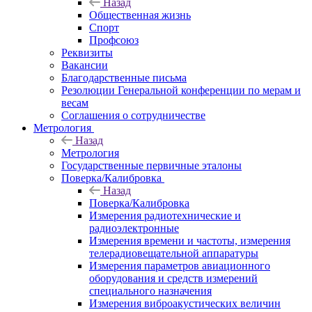
Назад
Общественная жизнь
Спорт
Профсоюз
Реквизиты
Вакансии
Благодарственные письма
Резолюции Генеральной конференции по мерам и
весам
Соглашения о сотрудничестве
Метрология
Назад
Метрология
Государственные первичные эталоны
Поверка/Калибровка
Назад
Поверка/Калибровка
Измерения радиотехнические и
радиоэлектронные
Измерения времени и частоты, измерения
телерадиовещательной аппаратуры
Измерения параметров авиационного
оборудования и средств измерений
специального назначения
Измерения виброакустических величин