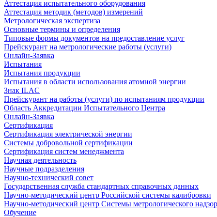
Аттестация испытательного оборудования
Аттестация методик (методов) измерений
Метрологическая экспертиза
Основные термины и определения
Типовые формы документов на предоставление услуг
Прейскурант на метрологические работы (услуги)
Онлайн-Заявка
Испытания
Испытания продукции
Испытания в области использования атомной энергии
Знак ILAC
Прейскурант на работы (услуги) по испытаниям продукции
Область Аккредитации Испытательного Центра
Онлайн-Заявка
Сертификация
Сертификация электрической энергии
Системы добровольной сертификации
Сертификация систем менеджмента
Научная деятельность
Научные подразделения
Научно-технический совет
Государственная служба стандартных справочных данных
Научно-методический центр Российской системы калибровки
Научно-методический центр Системы метрологического надзо
Обучение