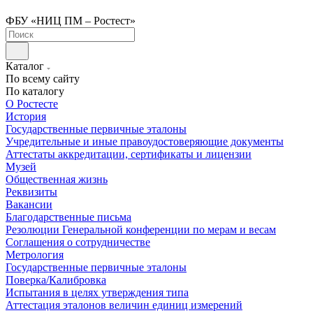
ФБУ «НИЦ ПМ – Ростест»
Каталог
По всему сайту
По каталогу
О Ростесте
История
Государственные первичные эталоны
Учредительные и иные правоудостоверяющие документы
Аттестаты аккредитации, сертификаты и лицензии
Музей
Общественная жизнь
Реквизиты
Вакансии
Благодарственные письма
Резолюции Генеральной конференции по мерам и весам
Соглашения о сотрудничестве
Метрология
Государственные первичные эталоны
Поверка/Калибровка
Испытания в целях утверждения типа
Аттестация эталонов величин единиц измерений