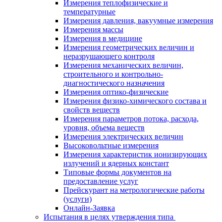
Измерения теплофизические и
температурные
Измерения давления, вакуумные измерения
Измерения массы
Измерения в медицине
Измерения геометрических величин и
неразрушающего контроля
Измерения механических величин,
строительного и контрольно-
диагностического назначения
Измерения оптико-физические
Измерения физико-химического состава и
свойств веществ
Измерения параметров потока, расхода,
уровня, объема веществ
Измерения электрических величин
Высоковольтные измерения
Измерения характеристик ионизирующих
излучений и ядерных констант
Типовые формы документов на
предоставление услуг
Прейскурант на метрологические работы
(услуги)
Онлайн-Заявка
Испытания в целях утверждения типа