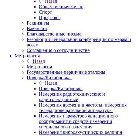
Назад
Общественная жизнь
Спорт
Профсоюз
Реквизиты
Вакансии
Благодарственные письма
Резолюции Генеральной конференции по мерам и
весам
Соглашения о сотрудничестве
Метрология
Назад
Метрология
Государственные первичные эталоны
Поверка/Калибровка
Назад
Поверка/Калибровка
Измерения радиотехнические и
радиоэлектронные
Измерения времени и частоты, измерения
телерадиовещательной аппаратуры
Измерения параметров авиационного
оборудования и средств измерений
специального назначения
Измерения виброакустических величин