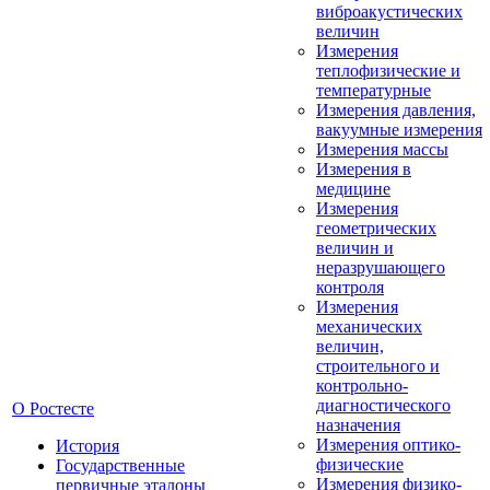
виброакустических
величин
Измерения
теплофизические и
температурные
Измерения давления,
вакуумные измерения
Измерения массы
Измерения в
медицине
Измерения
геометрических
величин и
неразрушающего
контроля
Измерения
механических
величин,
строительного и
контрольно-
диагностического
О Ростесте
назначения
Измерения оптико-
История
физические
Государственные
Измерения физико-
первичные эталоны