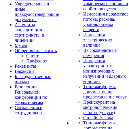
химического состава и
Учредительные и
свойств веществ
иные
Измерения параметров
правоудостоверяющие
потока, расхода,
документы
уровня, объема
Аттестаты
веществ
аккредитации,
Измерения
сертификаты и
электрических
лицензии
величин
Музей
Высоковольтные
Общественная жизнь
измерения
Спорт
Измерения
Профсоюз
характеристик
Реквизиты
ионизирующих
Вакансии
излучений и ядерных
Благодарственные
констант
письма
Типовые формы
Резолюции
документов на
Генеральной
предоставление услуг
конференции по
Прейскурант на
мерам и весам
метрологические
Соглашения о
работы (услуги)
сотрудничестве
Онлайн-Заявка
Типовые формы
документов на