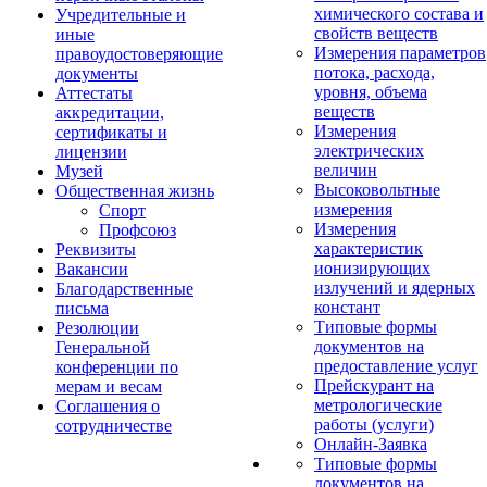
химического состава и
Учредительные и
свойств веществ
иные
Измерения параметров
правоудостоверяющие
потока, расхода,
документы
уровня, объема
Аттестаты
веществ
аккредитации,
Измерения
сертификаты и
электрических
лицензии
величин
Музей
Высоковольтные
Общественная жизнь
измерения
Спорт
Измерения
Профсоюз
характеристик
Реквизиты
ионизирующих
Вакансии
излучений и ядерных
Благодарственные
констант
письма
Типовые формы
Резолюции
документов на
Генеральной
предоставление услуг
конференции по
Прейскурант на
мерам и весам
метрологические
Соглашения о
работы (услуги)
сотрудничестве
Онлайн-Заявка
Типовые формы
документов на