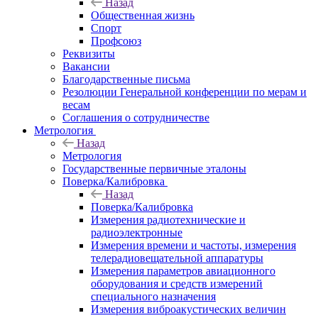
Назад
Общественная жизнь
Спорт
Профсоюз
Реквизиты
Вакансии
Благодарственные письма
Резолюции Генеральной конференции по мерам и
весам
Соглашения о сотрудничестве
Метрология
Назад
Метрология
Государственные первичные эталоны
Поверка/Калибровка
Назад
Поверка/Калибровка
Измерения радиотехнические и
радиоэлектронные
Измерения времени и частоты, измерения
телерадиовещательной аппаратуры
Измерения параметров авиационного
оборудования и средств измерений
специального назначения
Измерения виброакустических величин