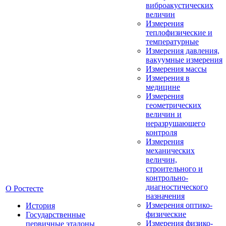
виброакустических
величин
Измерения
теплофизические и
температурные
Измерения давления,
вакуумные измерения
Измерения массы
Измерения в
медицине
Измерения
геометрических
величин и
неразрушающего
контроля
Измерения
механических
величин,
строительного и
контрольно-
диагностического
О Ростесте
назначения
Измерения оптико-
История
физические
Государственные
Измерения физико-
первичные эталоны