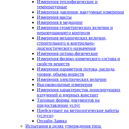
Измерения теплофизические и
температурные
Измерения давления, вакуумные измерения
Измерения массы
Измерения в медицине
Измерения геометрических величин и
неразрушающего контроля
Измерения механических величин,
строительного и контрольно-
диагностического назначения
Измерения оптико-физические
Измерения физико-химического состава и
свойств веществ
Измерения параметров потока, расхода,
уровня, объема веществ
Измерения электрических величин
Высоковольтные измерения
Измерения характеристик ионизирующих
излучений и ядерных констант
Типовые формы документов на
предоставление услуг
Прейскурант на метрологические работы
(услуги)
Онлайн-Заявка
Испытания в целях утверждения типа