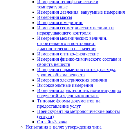
Измерения теплофизические и
температурные
Измерения давления, вакуумные измерения
Измерения массы
Измерения в медицине
Измерения геометрических величин и
неразрушающего контроля
Измерения механических величин,
строительного и контрольно-
диагностического назначения
Измерения оптико-физические
Измерения физико-химического состава и
свойств веществ
Измерения параметров потока, расхода,
уровня, объема веществ
Измерения электрических величин
Высоковольтные измерения
Измерения характеристик ионизирующих
излучений и ядерных констант
Типовые формы документов на
предоставление услуг
Прейскурант на метрологические работы
(услуги)
Онлайн-Заявка
Испытания в целях утверждения типа