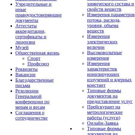
химического состава и
Учредительные и
свойств веществ
иные
Измерения параметров
правоудостоверяющие
потока, расхода,
документы
уровня, объема
Аттестаты
веществ
аккредитации,
Измерения
сертификаты и
электрических
лицензии
величин
Музей
Высоковольтные
Общественная жизнь
измерения
Спорт
Измерения
Профсоюз
характеристик
Реквизиты
ионизирующих
Вакансии
излучений и ядерных
Благодарственные
констант
письма
Типовые формы
Резолюции
документов на
Генеральной
предоставление услуг
конференции по
Прейскурант на
мерам и весам
метрологические
Соглашения о
работы (услуги)
сотрудничестве
Онлайн-Заявка
Типовые формы
документов на