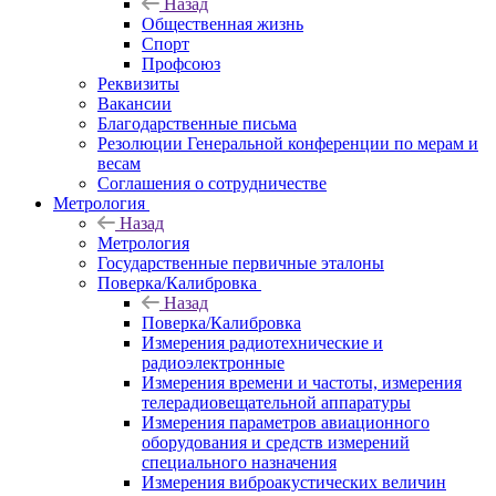
Назад
Общественная жизнь
Спорт
Профсоюз
Реквизиты
Вакансии
Благодарственные письма
Резолюции Генеральной конференции по мерам и
весам
Соглашения о сотрудничестве
Метрология
Назад
Метрология
Государственные первичные эталоны
Поверка/Калибровка
Назад
Поверка/Калибровка
Измерения радиотехнические и
радиоэлектронные
Измерения времени и частоты, измерения
телерадиовещательной аппаратуры
Измерения параметров авиационного
оборудования и средств измерений
специального назначения
Измерения виброакустических величин