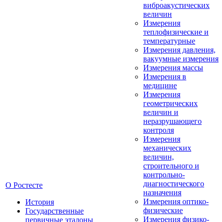
виброакустических
величин
Измерения
теплофизические и
температурные
Измерения давления,
вакуумные измерения
Измерения массы
Измерения в
медицине
Измерения
геометрических
величин и
неразрушающего
контроля
Измерения
механических
величин,
строительного и
контрольно-
диагностического
О Ростесте
назначения
Измерения оптико-
История
физические
Государственные
Измерения физико-
первичные эталоны