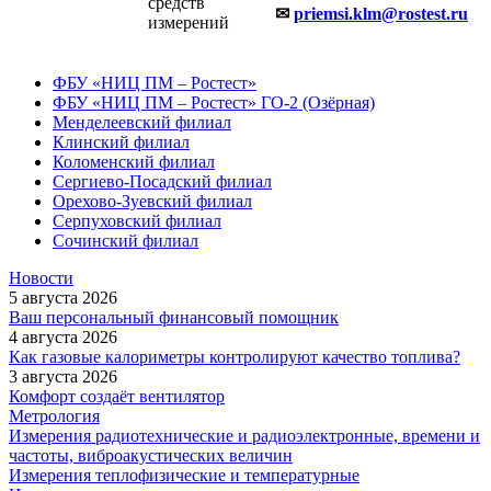
средств
✉
priemsi.klm@rostest.ru
измерений
ФБУ «НИЦ ПМ – Ростест»
ФБУ «НИЦ ПМ – Ростест» ГО-2 (Озёрная)
Менделеевский филиал
Клинский филиал
Коломенский филиал
Сергиево-Посадский филиал
Орехово-Зуевский филиал
Серпуховский филиал
Сочинский филиал
Новости
5 августа 2026
Ваш персональный финансовый помощник
4 августа 2026
Как газовые калориметры контролируют качество топлива?
3 августа 2026
Комфорт создаёт вентилятор
Метрология
Измерения радиотехнические и радиоэлектронные, времени и
частоты, виброакустических величин
Измерения теплофизические и температурные