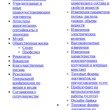
химического состава и
Учредительные и
свойств веществ
иные
Измерения параметров
правоудостоверяющие
потока, расхода,
документы
уровня, объема
Аттестаты
веществ
аккредитации,
Измерения
сертификаты и
электрических
лицензии
величин
Музей
Высоковольтные
Общественная жизнь
измерения
Спорт
Измерения
Профсоюз
характеристик
Реквизиты
ионизирующих
Вакансии
излучений и ядерных
Благодарственные
констант
письма
Типовые формы
Резолюции
документов на
Генеральной
предоставление услуг
конференции по
Прейскурант на
мерам и весам
метрологические
Соглашения о
работы (услуги)
сотрудничестве
Онлайн-Заявка
Типовые формы
документов на