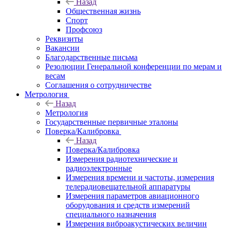
Назад
Общественная жизнь
Спорт
Профсоюз
Реквизиты
Вакансии
Благодарственные письма
Резолюции Генеральной конференции по мерам и
весам
Соглашения о сотрудничестве
Метрология
Назад
Метрология
Государственные первичные эталоны
Поверка/Калибровка
Назад
Поверка/Калибровка
Измерения радиотехнические и
радиоэлектронные
Измерения времени и частоты, измерения
телерадиовещательной аппаратуры
Измерения параметров авиационного
оборудования и средств измерений
специального назначения
Измерения виброакустических величин