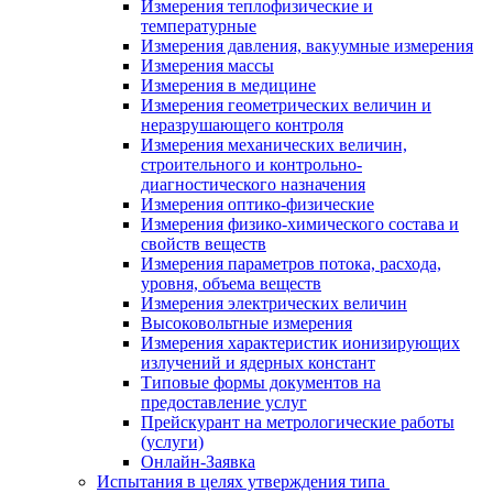
Измерения теплофизические и
температурные
Измерения давления, вакуумные измерения
Измерения массы
Измерения в медицине
Измерения геометрических величин и
неразрушающего контроля
Измерения механических величин,
строительного и контрольно-
диагностического назначения
Измерения оптико-физические
Измерения физико-химического состава и
свойств веществ
Измерения параметров потока, расхода,
уровня, объема веществ
Измерения электрических величин
Высоковольтные измерения
Измерения характеристик ионизирующих
излучений и ядерных констант
Типовые формы документов на
предоставление услуг
Прейскурант на метрологические работы
(услуги)
Онлайн-Заявка
Испытания в целях утверждения типа