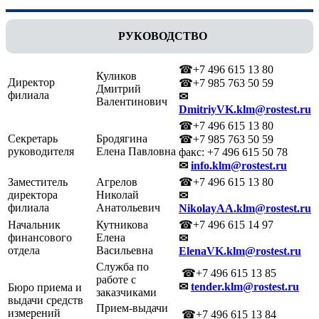
РУКОВОДСТВО
☎+7 496 615 13 80
Куликов
Директор
☎+7 985 763 50 59
Дмитрий
филиала
✉
Валентинович
DmitriyVK.klm@rostest.ru
☎+7 496 615 13 80
Секретарь
Бродягина
☎+7 985 763 50 59
руководителя
Елена Павловна
факс: +7 496 615 50 78
✉
info.klm@rostest.ru
Заместитель
Агрелов
☎+7 496 615 13 80
директора
Николай
✉
филиала
Анатольевич
NikolayAA.klm@rostest.ru
Начальник
Кутникова
☎+7 496 615 14 97
финансового
Елена
✉
отдела
Васильевна
ElenaVK.klm@rostest.ru
Служба по
☎+7 496 615 13 85
работе с
✉
tender.klm@rostest.ru
Бюро приема и
заказчиками
выдачи средств
Прием-выдачи
измерений
☎+7 496 615 13 84