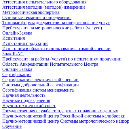
Аттестация испытательного оборудования
Аттестация методик (методов) измерений
Метрологическая экспертиза
Основные термины и определения
Типовые формы документов на предоставление услуг
Прейскурант на метрологические работы (услуги)
Онлайн-Заявка
Испытания
Испытания продукции
Испытания в области использования атомной энергии
Знак ILAC
Прейскурант на работы (услуги) по испытаниям продукции
Область Аккредитации Испытательного Центра
Онлайн-Заявка
Сертификация
Сертификация электрической энергии
Системы добровольной сертификации
Сертификация систем менеджмента
Научная деятельность
Научные подразделения
Научно-технический совет
Государственная служба стандартных справочных данных
Научно-методический центр Российской системы калибровки
Научно-методический центр Системы метрологического надзо
Обучение