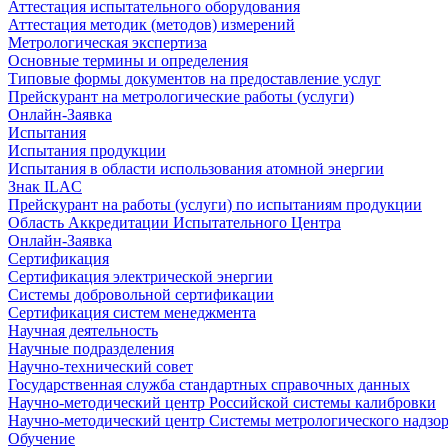
Аттестация испытательного оборудования
Аттестация методик (методов) измерений
Метрологическая экспертиза
Основные термины и определения
Типовые формы документов на предоставление услуг
Прейскурант на метрологические работы (услуги)
Онлайн-Заявка
Испытания
Испытания продукции
Испытания в области использования атомной энергии
Знак ILAC
Прейскурант на работы (услуги) по испытаниям продукции
Область Аккредитации Испытательного Центра
Онлайн-Заявка
Сертификация
Сертификация электрической энергии
Системы добровольной сертификации
Сертификация систем менеджмента
Научная деятельность
Научные подразделения
Научно-технический совет
Государственная служба стандартных справочных данных
Научно-методический центр Российской системы калибровки
Научно-методический центр Системы метрологического надзо
Обучение