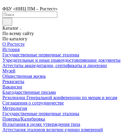
ФБУ «НИЦ ПМ – Ростест»
Каталог
По всему сайту
По каталогу
О Ростесте
История
Государственные первичные эталоны
Учредительные и иные правоудостоверяющие документы
Аттестаты аккредитации, сертификаты и лицензии
Музей
Общественная жизнь
Реквизиты
Вакансии
Благодарственные письма
Резолюции Генеральной конференции по мерам и весам
Соглашения о сотрудничестве
Метрология
Государственные первичные эталоны
Поверка/Калибровка
Испытания в целях утверждения типа
Аттестация эталонов величин единиц измерений