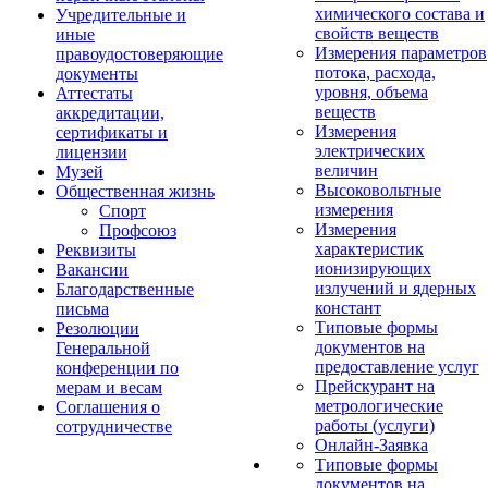
химического состава и
Учредительные и
свойств веществ
иные
Измерения параметров
правоудостоверяющие
потока, расхода,
документы
уровня, объема
Аттестаты
веществ
аккредитации,
Измерения
сертификаты и
электрических
лицензии
величин
Музей
Высоковольтные
Общественная жизнь
измерения
Спорт
Измерения
Профсоюз
характеристик
Реквизиты
ионизирующих
Вакансии
излучений и ядерных
Благодарственные
констант
письма
Типовые формы
Резолюции
документов на
Генеральной
предоставление услуг
конференции по
Прейскурант на
мерам и весам
метрологические
Соглашения о
работы (услуги)
сотрудничестве
Онлайн-Заявка
Типовые формы
документов на