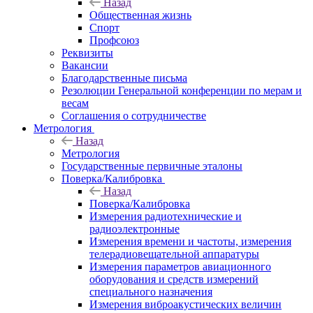
Назад
Общественная жизнь
Спорт
Профсоюз
Реквизиты
Вакансии
Благодарственные письма
Резолюции Генеральной конференции по мерам и
весам
Соглашения о сотрудничестве
Метрология
Назад
Метрология
Государственные первичные эталоны
Поверка/Калибровка
Назад
Поверка/Калибровка
Измерения радиотехнические и
радиоэлектронные
Измерения времени и частоты, измерения
телерадиовещательной аппаратуры
Измерения параметров авиационного
оборудования и средств измерений
специального назначения
Измерения виброакустических величин