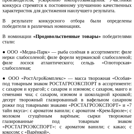
конкурса стремятся к постоянному улучшению качественных
характеристик для достижения наилучшего результата.
В результате конкурсного отбора были определены
победители в различных номинациях.
В номинации
«Продовольственные товары»
победителями
стали:
● ООО «Медиа-Парк» — рыба солёная в ассортименте: филе
нерки слабосоленой; филе форели мурманской слабосоленой;
филе лосося атлантического; сельдь «Олюторская»
слабосоленая;
● ООО «РостАгроКомплекс» — масса творожная «Особая»
под товарным знаком РОСТАГРОЭКСПОРТ в ассортименте:
с сахаром и курагой; с сахаром и изюмом; с сахаром, манго и
семенами чиа; с сахаром, изюмом и шоколадной крошкой;
десерт творожный глазированный в вафельном сахарном
рожке под товарными знаками «РОСТАГРОЭКСПОРТ» и «7
тайн вкуса»: с ароматом ванили; с ароматом «Крем-Брюле»; с
молоком сгущённым варёным; сырки творожные
глазированные под товарным знаком
«РОСТАГРОЭКСПОРТ»: с ароматом ванили; с какао; с
кокосом; с «Варёнкой».