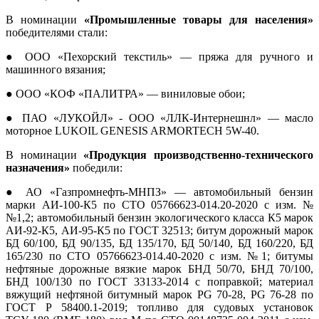
В номинации
«Промышленные товары для населения»
победителями стали:
● ООО «Пехорский текстиль» — пряжа для ручного и
машинного вязания;
● ООО «КОФ «ПАЛИТРА» — виниловые обои;
● ПАО «ЛУКОЙЛ» - ООО «ЛЛК-Интернешнл» — масло
моторное LUKOIL GENESIS ARMORTECH 5W-40.
В номинации
«Продукция производственно-технического
назначения»
победили:
● АО «Газпромнефть-МНПЗ» — автомобильный бензин
марки АИ-100-К5 по СТО 05766623-014.20-2020 с изм. №
№1,2; автомобильный бензин экологического класса К5 марок
АИ-92-К5, АИ-95-К5 по ГОСТ 32513; битум дорожный марок
БД 60/100, БД 90/135, БД 135/170, БД 50/140, БД 160/220, БД
165/230 по СТО 05766623-014.40-2020 с изм. №1; битумы
нефтяные дорожные вязкие марок БНД 50/70, БНД 70/100,
БНД 100/130 по ГОСТ 33133-2014 с поправкой; материал
вяжущий нефтяной битумный марок PG 70-28, PG 76-28 по
ГОСТ Р 58400.1-2019; топливо для судовых установок