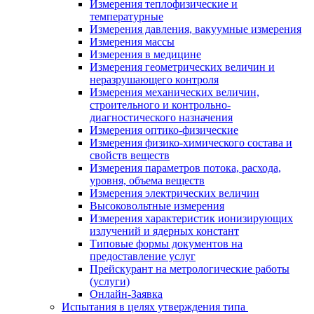
Измерения теплофизические и
температурные
Измерения давления, вакуумные измерения
Измерения массы
Измерения в медицине
Измерения геометрических величин и
неразрушающего контроля
Измерения механических величин,
строительного и контрольно-
диагностического назначения
Измерения оптико-физические
Измерения физико-химического состава и
свойств веществ
Измерения параметров потока, расхода,
уровня, объема веществ
Измерения электрических величин
Высоковольтные измерения
Измерения характеристик ионизирующих
излучений и ядерных констант
Типовые формы документов на
предоставление услуг
Прейскурант на метрологические работы
(услуги)
Онлайн-Заявка
Испытания в целях утверждения типа