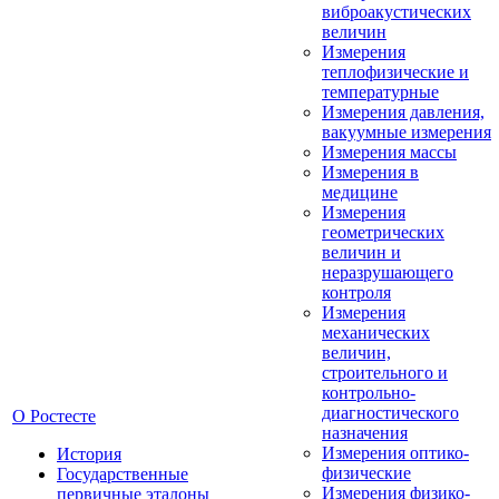
виброакустических
величин
Измерения
теплофизические и
температурные
Измерения давления,
вакуумные измерения
Измерения массы
Измерения в
медицине
Измерения
геометрических
величин и
неразрушающего
контроля
Измерения
механических
величин,
строительного и
контрольно-
диагностического
О Ростесте
назначения
Измерения оптико-
История
физические
Государственные
Измерения физико-
первичные эталоны