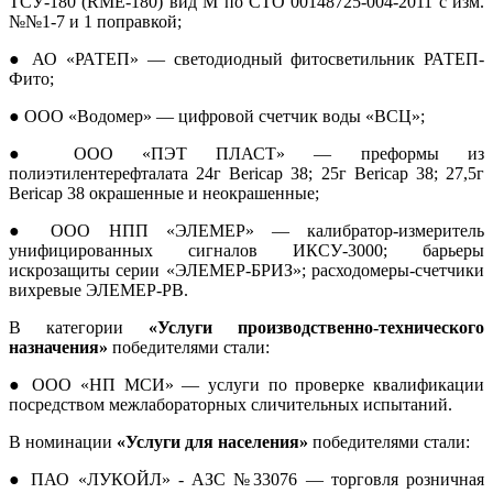
ТСУ-180 (RME-180) вид М по СТО 00148725-004-2011 с изм.
№№1-7 и 1 поправкой;
● АО «РАТЕП» — светодиодный фитосветильник РАТЕП-
Фито;
● ООО «Водомер» — цифровой счетчик воды «ВСЦ»;
● ООО «ПЭТ ПЛАСТ» — преформы из
полиэтилентерефталата 24г Bericap 38; 25г Bericap 38; 27,5г
Bericap 38 окрашенные и неокрашенные;
● ООО НПП «ЭЛЕМЕР» — калибратор-измеритель
унифицированных сигналов ИКСУ-3000; барьеры
искрозащиты серии «ЭЛЕМЕР-БРИЗ»; расходомеры-счетчики
вихревые ЭЛЕМЕР-РВ.
В категории
«Услуги производственно-технического
назначения»
победителями стали:
● ООО «НП МСИ» — услуги по проверке квалификации
посредством межлабораторных сличительных испытаний.
В номинации
«Услуги для населения»
победителями стали:
● ПАО «ЛУКОЙЛ» - АЗС №33076 — торговля розничная