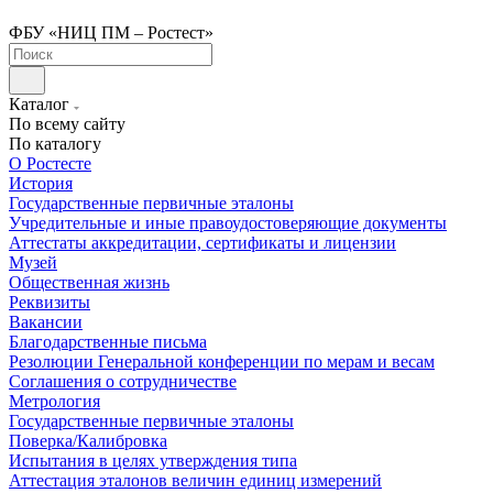
ФБУ «НИЦ ПМ – Ростест»
Каталог
По всему сайту
По каталогу
О Ростесте
История
Государственные первичные эталоны
Учредительные и иные правоудостоверяющие документы
Аттестаты аккредитации, сертификаты и лицензии
Музей
Общественная жизнь
Реквизиты
Вакансии
Благодарственные письма
Резолюции Генеральной конференции по мерам и весам
Соглашения о сотрудничестве
Метрология
Государственные первичные эталоны
Поверка/Калибровка
Испытания в целях утверждения типа
Аттестация эталонов величин единиц измерений