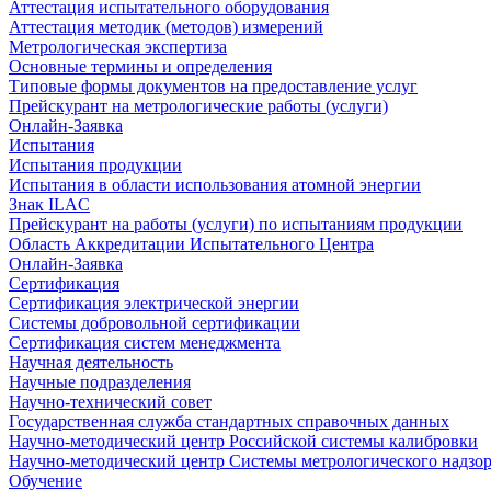
Аттестация испытательного оборудования
Аттестация методик (методов) измерений
Метрологическая экспертиза
Основные термины и определения
Типовые формы документов на предоставление услуг
Прейскурант на метрологические работы (услуги)
Онлайн-Заявка
Испытания
Испытания продукции
Испытания в области использования атомной энергии
Знак ILAC
Прейскурант на работы (услуги) по испытаниям продукции
Область Аккредитации Испытательного Центра
Онлайн-Заявка
Сертификация
Сертификация электрической энергии
Системы добровольной сертификации
Сертификация систем менеджмента
Научная деятельность
Научные подразделения
Научно-технический совет
Государственная служба стандартных справочных данных
Научно-методический центр Российской системы калибровки
Научно-методический центр Системы метрологического надзо
Обучение