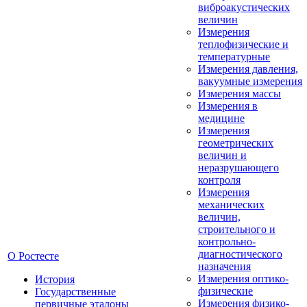
виброакустических
величин
Измерения
теплофизические и
температурные
Измерения давления,
вакуумные измерения
Измерения массы
Измерения в
медицине
Измерения
геометрических
величин и
неразрушающего
контроля
Измерения
механических
величин,
строительного и
контрольно-
диагностического
О Ростесте
назначения
Измерения оптико-
История
физические
Государственные
Измерения физико-
первичные эталоны