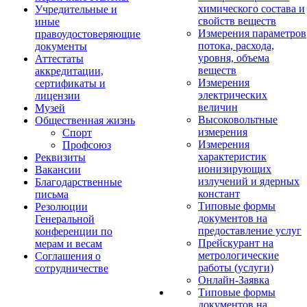
химического состава и
Учредительные и
свойств веществ
иные
Измерения параметров
правоудостоверяющие
потока, расхода,
документы
уровня, объема
Аттестаты
веществ
аккредитации,
Измерения
сертификаты и
электрических
лицензии
величин
Музей
Высоковольтные
Общественная жизнь
измерения
Спорт
Измерения
Профсоюз
характеристик
Реквизиты
ионизирующих
Вакансии
излучений и ядерных
Благодарственные
констант
письма
Типовые формы
Резолюции
документов на
Генеральной
предоставление услуг
конференции по
Прейскурант на
мерам и весам
метрологические
Соглашения о
работы (услуги)
сотрудничестве
Онлайн-Заявка
Типовые формы
документов на