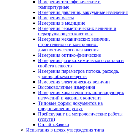
Измерения теплофизические и
температурные
Измерения давления, вакуумные измерения
Измерения массы
Измерения в медицине
Измерения геометрических величин и
неразрушающего контроля
Измерения механических величин,
строительного и контрольно-
диагностического назначения
Измерения оптико-физические
Измерения физико-химического состава и
свойств веществ
Измерения параметров потока, расхода,
уровня, объема веществ
Измерения электрических величин
Высоковольтные измерения
Измерения характеристик ионизирующих
излучений и ядерных констант
Типовые формы документов на
предоставление услуг
Прейскурант на метрологические работы
(услуги)
Онлайн-Заявка
Испытания в целях утверждения типа