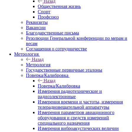
Назад
Общественная жизнь
Спорт
Профсоюз
Реквизиты
Вакансии
Благодарственные письма
Резолюции Генеральной конференции по мерам и
весам
Соглашения о сотрудничестве
Метрология
Назад
Метрология
Государственные первичные эталоны
Поверка/Калибровка
Назад
Поверка/Калибровка
Измерения радиотехнические и
радиоэлектронные
Измерения времени и частоты, измерения
телерадиовещательной аппаратуры
Измерения параметров авиационного
оборудования и средств измерений
специального назначения
Измерения виброакустических величин