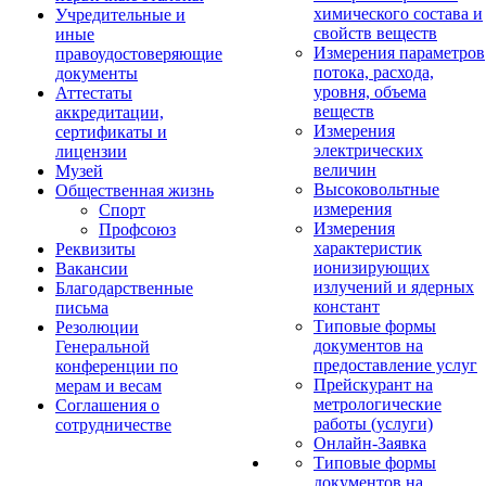
химического состава и
Учредительные и
свойств веществ
иные
Измерения параметров
правоудостоверяющие
потока, расхода,
документы
уровня, объема
Аттестаты
веществ
аккредитации,
Измерения
сертификаты и
электрических
лицензии
величин
Музей
Высоковольтные
Общественная жизнь
измерения
Спорт
Измерения
Профсоюз
характеристик
Реквизиты
ионизирующих
Вакансии
излучений и ядерных
Благодарственные
констант
письма
Типовые формы
Резолюции
документов на
Генеральной
предоставление услуг
конференции по
Прейскурант на
мерам и весам
метрологические
Соглашения о
работы (услуги)
сотрудничестве
Онлайн-Заявка
Типовые формы
документов на