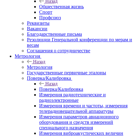
Назад
Общественная жизнь
Спорт
Профсоюз
Реквизиты
Вакансии
Благодарственные письма
Резолюции Генеральной конференции по мерам и
весам
Соглашения о сотрудничестве
Метрология
Назад
Метрология
Государственные первичные эталоны
Поверка/Калибровка
Назад
Поверка/Калибровка
Измерения радиотехнические и
радиоэлектронные
Измерения времени и частоты, измерения
телерадиовещательной аппаратуры
Измерения параметров авиационного
оборудования и средств измерений
специального назначения
Измерения виброакустических величин