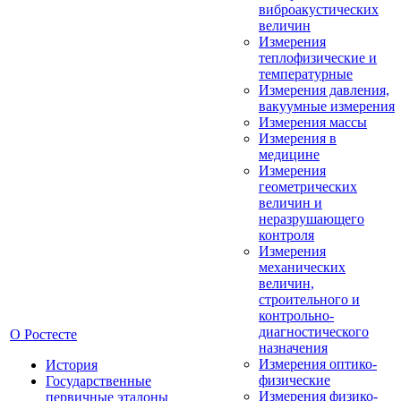
виброакустических
величин
Измерения
теплофизические и
температурные
Измерения давления,
вакуумные измерения
Измерения массы
Измерения в
медицине
Измерения
геометрических
величин и
неразрушающего
контроля
Измерения
механических
величин,
строительного и
контрольно-
диагностического
О Ростесте
назначения
Измерения оптико-
История
физические
Государственные
Измерения физико-
первичные эталоны