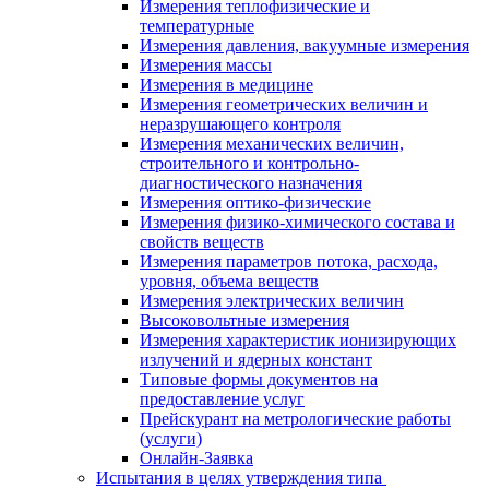
Измерения теплофизические и
температурные
Измерения давления, вакуумные измерения
Измерения массы
Измерения в медицине
Измерения геометрических величин и
неразрушающего контроля
Измерения механических величин,
строительного и контрольно-
диагностического назначения
Измерения оптико-физические
Измерения физико-химического состава и
свойств веществ
Измерения параметров потока, расхода,
уровня, объема веществ
Измерения электрических величин
Высоковольтные измерения
Измерения характеристик ионизирующих
излучений и ядерных констант
Типовые формы документов на
предоставление услуг
Прейскурант на метрологические работы
(услуги)
Онлайн-Заявка
Испытания в целях утверждения типа