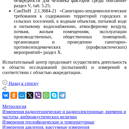
безвредности для человека факторов среды обитания»
раздел V, таб. 5.25;
СанПиН 2.1.3684-21 «Санитарно-эпидемиологические
требования к содержанию территорий городских и
сельских поселений, к водным объектам, питьевой воде
и питьевому водоснабжению, атмосферному воздуху,
почвам, жилым помещениям, эксплуатации
производственных, общественных помещений,
организации и проведению санитарно-
противоэпидемических (профилактических)
мероприятий» раздел Х.
Испытательный центр продолжает осуществлять деятельность
в области исследований (испытаний) и измерений в
соответствии с областью аккредитации.
Назад к списку
Метрология
Измерения радиотехнические и радиоэлектронные, времени и
частоты, виброакустических величин
Измерения теплофизические и температурные
Измерения давления, вакуумные измерения