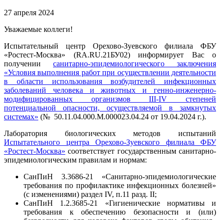
27 апреля 2024
Уважаемые коллеги!
Испытательный центр Орехово-Зуевского филиала ФБУ
«Ростест-Москва» (RA.RU.21БУ02) информирует Вас о
получении
санитарно-эпидемиологического заключения
«Условия выполнения работ при осуществлении деятельности
в области использования возбудителей инфекционных
заболеваний человека и животных и генно-инженерно-
модифицированных организмов III-IV степеней
потенциальной опасности, осуществляемой в замкнутых
системах»
(№ 50.11.04.000.М.000023.04.24 от 19.04.2024 г.).
Лаборатория биологических методов испытаний
Испытательного центра Орехово-Зуевского филиала ФБУ
«Ростест-Москва»
соответствует государственным санитарно-
эпидемиологическим правилам и нормам:
СанПиН 3.3686-21 «Санитарно-эпидемиологические
требования по профилактике инфекционных болезней»
(с изменениями) раздел IV, п.11 разд. II;
СанПиН 1.2.3685-21 «Гигиенические нормативы и
требования к обеспечению безопасности и (или)