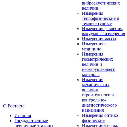
виброакустических
величин
Измерения
теплофизические и
температурные
Измерения давления,
вакуумные измерения
Измерения массы
Измерения в
медицине
Измерения
геометрических
величин и
неразрушающего
контроля
Измерения
механических
величин,
строительного и
контрольно-
диагностического
О Ростесте
назначения
Измерения оптико-
История
физические
Государственные
Измерения физико-
первичные эталоны