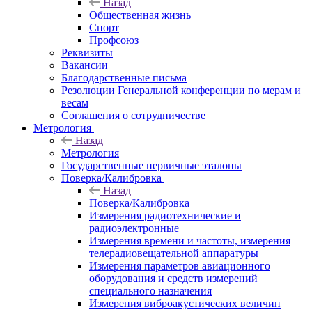
Назад
Общественная жизнь
Спорт
Профсоюз
Реквизиты
Вакансии
Благодарственные письма
Резолюции Генеральной конференции по мерам и
весам
Соглашения о сотрудничестве
Метрология
Назад
Метрология
Государственные первичные эталоны
Поверка/Калибровка
Назад
Поверка/Калибровка
Измерения радиотехнические и
радиоэлектронные
Измерения времени и частоты, измерения
телерадиовещательной аппаратуры
Измерения параметров авиационного
оборудования и средств измерений
специального назначения
Измерения виброакустических величин