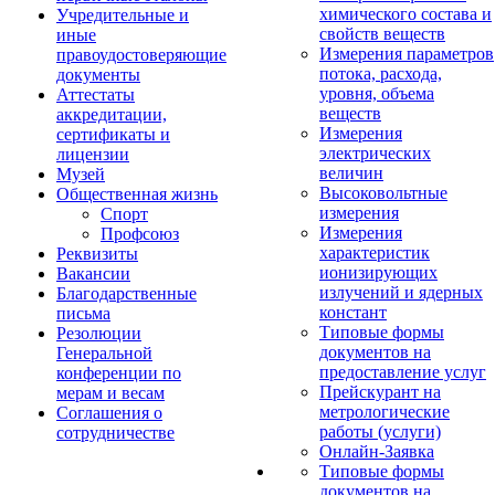
химического состава и
Учредительные и
свойств веществ
иные
Измерения параметров
правоудостоверяющие
потока, расхода,
документы
уровня, объема
Аттестаты
веществ
аккредитации,
Измерения
сертификаты и
электрических
лицензии
величин
Музей
Высоковольтные
Общественная жизнь
измерения
Спорт
Измерения
Профсоюз
характеристик
Реквизиты
ионизирующих
Вакансии
излучений и ядерных
Благодарственные
констант
письма
Типовые формы
Резолюции
документов на
Генеральной
предоставление услуг
конференции по
Прейскурант на
мерам и весам
метрологические
Соглашения о
работы (услуги)
сотрудничестве
Онлайн-Заявка
Типовые формы
документов на