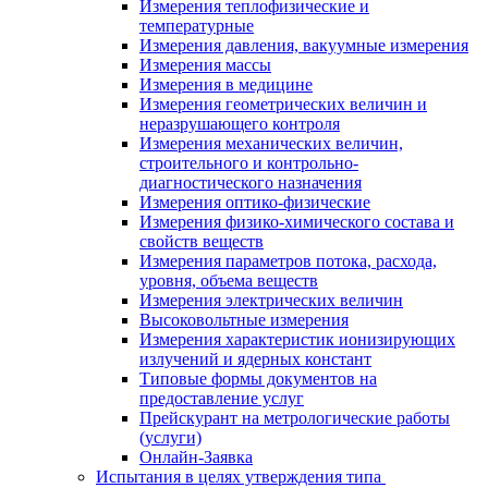
Измерения теплофизические и
температурные
Измерения давления, вакуумные измерения
Измерения массы
Измерения в медицине
Измерения геометрических величин и
неразрушающего контроля
Измерения механических величин,
строительного и контрольно-
диагностического назначения
Измерения оптико-физические
Измерения физико-химического состава и
свойств веществ
Измерения параметров потока, расхода,
уровня, объема веществ
Измерения электрических величин
Высоковольтные измерения
Измерения характеристик ионизирующих
излучений и ядерных констант
Типовые формы документов на
предоставление услуг
Прейскурант на метрологические работы
(услуги)
Онлайн-Заявка
Испытания в целях утверждения типа