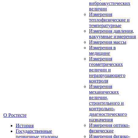
виброакустических
величин
Измерения
теплофизические и
температурные
Измерения давления,
вакуумные измерения
Измерения массы
Измерения в
медицине
Измерения
геометрических
величин и
неразрушающего
контроля
Измерения
механических
величин,
строительного и
контрольно-
диагностического
О Ростесте
назначения
Измерения оптико-
История
физические
Государственные
Измерения физико-
первичные эталоны