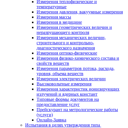
Измерения теплофизические и
температурные
Измерения давления, вакуумные измерения
Измерения массы
Измерения в медицине
Измерения геометрических величин и
неразрушающего контроля
Измерения механических величин,
строительного и контрольно-
диагностического назначения
Измерения оптико-физические
Измерения физико-химического состава и
свойств веществ
Измерения параметров потока, расхода,
уровня, объема веществ
Измерения электрических величин
Высоковольтные измерения
Измерения характеристик ионизирующих
излучений и ядерных констант
Типовые формы документов на
предоставление услуг
Прейскурант на метрологические работы
(услуги)
Онлайн-Заявка
Испытания в целях утверждения типа