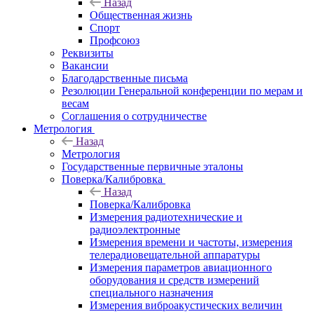
Назад
Общественная жизнь
Спорт
Профсоюз
Реквизиты
Вакансии
Благодарственные письма
Резолюции Генеральной конференции по мерам и
весам
Соглашения о сотрудничестве
Метрология
Назад
Метрология
Государственные первичные эталоны
Поверка/Калибровка
Назад
Поверка/Калибровка
Измерения радиотехнические и
радиоэлектронные
Измерения времени и частоты, измерения
телерадиовещательной аппаратуры
Измерения параметров авиационного
оборудования и средств измерений
специального назначения
Измерения виброакустических величин