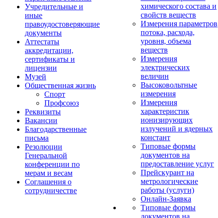
химического состава и
Учредительные и
свойств веществ
иные
Измерения параметров
правоудостоверяющие
потока, расхода,
документы
уровня, объема
Аттестаты
веществ
аккредитации,
Измерения
сертификаты и
электрических
лицензии
величин
Музей
Высоковольтные
Общественная жизнь
измерения
Спорт
Измерения
Профсоюз
характеристик
Реквизиты
ионизирующих
Вакансии
излучений и ядерных
Благодарственные
констант
письма
Типовые формы
Резолюции
документов на
Генеральной
предоставление услуг
конференции по
Прейскурант на
мерам и весам
метрологические
Соглашения о
работы (услуги)
сотрудничестве
Онлайн-Заявка
Типовые формы
документов на