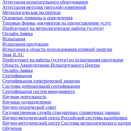
Аттестация испытательного оборудования
Аттестация методик (методов) измерений
Метрологическая экспертиза
Основные термины и определения
Типовые формы документов на предоставление услуг
Прейскурант на метрологические работы (услуги)
Онлайн-Заявка
Испытания
Испытания продукции
Испытания в области использования атомной энергии
Знак ILAC
Прейскурант на работы (услуги) по испытаниям продукции
Область Аккредитации Испытательного Центра
Онлайн-Заявка
Сертификация
Сертификация электрической энергии
Системы добровольной сертификации
Сертификация систем менеджмента
Научная деятельность
Научные подразделения
Научно-технический совет
Государственная служба стандартных справочных данных
Научно-методический центр Российской системы калибровки
Научно-методический центр Системы метрологического надзо
Обучение