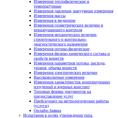
Измерения теплофизические и
температурные
Измерения давления, вакуумные измерения
Измерения массы
Измерения в медицине
Измерения геометрических величин и
неразрушающего контроля
Измерения механических величин,
строительного и контрольно-
диагностического назначения
Измерения оптико-физические
Измерения физико-химического состава и
свойств веществ
Измерения параметров потока, расхода,
уровня, объема веществ
Измерения электрических величин
Высоковольтные измерения
Измерения характеристик ионизирующих
излучений и ядерных констант
Типовые формы документов на
предоставление услуг
Прейскурант на метрологические работы
(услуги)
Онлайн-Заявка
Испытания в целях утверждения типа