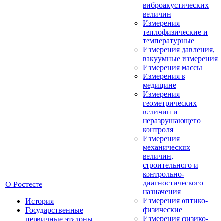
виброакустических
величин
Измерения
теплофизические и
температурные
Измерения давления,
вакуумные измерения
Измерения массы
Измерения в
медицине
Измерения
геометрических
величин и
неразрушающего
контроля
Измерения
механических
величин,
строительного и
контрольно-
диагностического
О Ростесте
назначения
Измерения оптико-
История
физические
Государственные
Измерения физико-
первичные эталоны