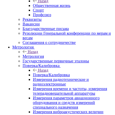
Назад
Общественная жизнь
Спорт
Профсоюз
Реквизиты
Вакансии
Благодарственные письма
Резолюции Генеральной конференции по мерам и
весам
Соглашения о сотрудничестве
Метрология
Назад
Метрология
Государственные первичные эталоны
Поверка/Калибровка
Назад
Поверка/Калибровка
Измерения радиотехнические и
радиоэлектронные
Измерения времени и частоты, измерения
телерадиовещательной аппаратуры
Измерения параметров авиационного
оборудования и средств измерений
специального назначения
Измерения виброакустических величин