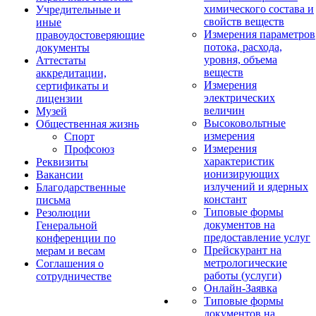
химического состава и
Учредительные и
свойств веществ
иные
Измерения параметров
правоудостоверяющие
потока, расхода,
документы
уровня, объема
Аттестаты
веществ
аккредитации,
Измерения
сертификаты и
электрических
лицензии
величин
Музей
Высоковольтные
Общественная жизнь
измерения
Спорт
Измерения
Профсоюз
характеристик
Реквизиты
ионизирующих
Вакансии
излучений и ядерных
Благодарственные
констант
письма
Типовые формы
Резолюции
документов на
Генеральной
предоставление услуг
конференции по
Прейскурант на
мерам и весам
метрологические
Соглашения о
работы (услуги)
сотрудничестве
Онлайн-Заявка
Типовые формы
документов на