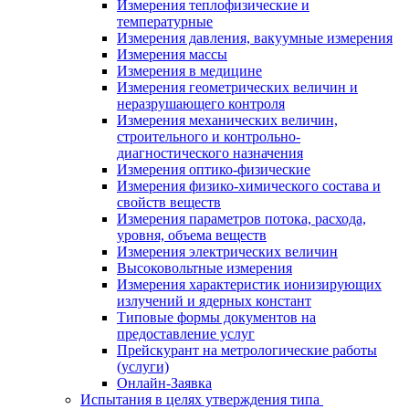
Измерения теплофизические и
температурные
Измерения давления, вакуумные измерения
Измерения массы
Измерения в медицине
Измерения геометрических величин и
неразрушающего контроля
Измерения механических величин,
строительного и контрольно-
диагностического назначения
Измерения оптико-физические
Измерения физико-химического состава и
свойств веществ
Измерения параметров потока, расхода,
уровня, объема веществ
Измерения электрических величин
Высоковольтные измерения
Измерения характеристик ионизирующих
излучений и ядерных констант
Типовые формы документов на
предоставление услуг
Прейскурант на метрологические работы
(услуги)
Онлайн-Заявка
Испытания в целях утверждения типа