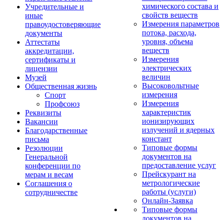
химического состава и
Учредительные и
свойств веществ
иные
Измерения параметров
правоудостоверяющие
потока, расхода,
документы
уровня, объема
Аттестаты
веществ
аккредитации,
Измерения
сертификаты и
электрических
лицензии
величин
Музей
Высоковольтные
Общественная жизнь
измерения
Спорт
Измерения
Профсоюз
характеристик
Реквизиты
ионизирующих
Вакансии
излучений и ядерных
Благодарственные
констант
письма
Типовые формы
Резолюции
документов на
Генеральной
предоставление услуг
конференции по
Прейскурант на
мерам и весам
метрологические
Соглашения о
работы (услуги)
сотрудничестве
Онлайн-Заявка
Типовые формы
документов на