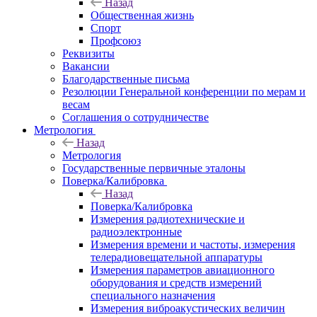
Назад
Общественная жизнь
Спорт
Профсоюз
Реквизиты
Вакансии
Благодарственные письма
Резолюции Генеральной конференции по мерам и
весам
Соглашения о сотрудничестве
Метрология
Назад
Метрология
Государственные первичные эталоны
Поверка/Калибровка
Назад
Поверка/Калибровка
Измерения радиотехнические и
радиоэлектронные
Измерения времени и частоты, измерения
телерадиовещательной аппаратуры
Измерения параметров авиационного
оборудования и средств измерений
специального назначения
Измерения виброакустических величин