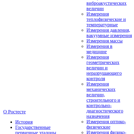
виброакустических
величин
Измерения
теплофизические и
температурные
Измерения давления,
вакуумные измерения
Измерения массы
Измерения в
медицине
Измерения
геометрических
величин и
неразрушающего
контроля
Измерения
механических
величин,
строительного и
контрольно-
диагностического
О Ростесте
назначения
Измерения оптико-
История
физические
Государственные
Измерения физико-
первичные эталоны