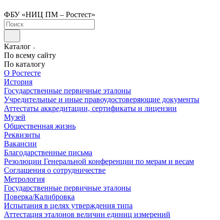
ФБУ «НИЦ ПМ – Ростест»
Каталог
По всему сайту
По каталогу
О Ростесте
История
Государственные первичные эталоны
Учредительные и иные правоудостоверяющие документы
Аттестаты аккредитации, сертификаты и лицензии
Музей
Общественная жизнь
Реквизиты
Вакансии
Благодарственные письма
Резолюции Генеральной конференции по мерам и весам
Соглашения о сотрудничестве
Метрология
Государственные первичные эталоны
Поверка/Калибровка
Испытания в целях утверждения типа
Аттестация эталонов величин единиц измерений