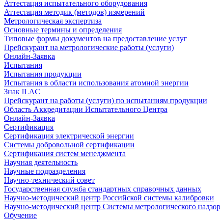
Аттестация испытательного оборудования
Аттестация методик (методов) измерений
Метрологическая экспертиза
Основные термины и определения
Типовые формы документов на предоставление услуг
Прейскурант на метрологические работы (услуги)
Онлайн-Заявка
Испытания
Испытания продукции
Испытания в области использования атомной энергии
Знак ILAC
Прейскурант на работы (услуги) по испытаниям продукции
Область Аккредитации Испытательного Центра
Онлайн-Заявка
Сертификация
Сертификация электрической энергии
Системы добровольной сертификации
Сертификация систем менеджмента
Научная деятельность
Научные подразделения
Научно-технический совет
Государственная служба стандартных справочных данных
Научно-методический центр Российской системы калибровки
Научно-методический центр Системы метрологического надзо
Обучение