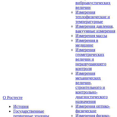
виброакустических
величин
Измерения
теплофизические и
температурные
Измерения давления,
вакуумные измерения
Измерения массы
Измерения в
медицине
Измерения
геометрических
величин и
неразрушающего
контроля
Измерения
механических
величин,
строительного и
контрольно-
диагностического
О Ростесте
назначения
Измерения оптико-
История
физические
Государственные
Измерения физико-
первичные эталоны