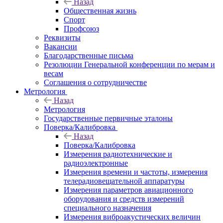
Назад
Общественная жизнь
Спорт
Профсоюз
Реквизиты
Вакансии
Благодарственные письма
Резолюции Генеральной конференции по мерам и
весам
Соглашения о сотрудничестве
Метрология
Назад
Метрология
Государственные первичные эталоны
Поверка/Калибровка
Назад
Поверка/Калибровка
Измерения радиотехнические и
радиоэлектронные
Измерения времени и частоты, измерения
телерадиовещательной аппаратуры
Измерения параметров авиационного
оборудования и средств измерений
специального назначения
Измерения виброакустических величин