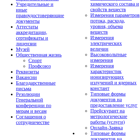
химического состава и
Учредительные и
свойств веществ
иные
Измерения параметров
правоудостоверяющие
потока, расхода,
документы
уровня, объема
Аттестаты
веществ
аккредитации,
Измерения
сертификаты и
электрических
лицензии
величин
Музей
Высоковольтные
Общественная жизнь
измерения
Спорт
Измерения
Профсоюз
характеристик
Реквизиты
ионизирующих
Вакансии
излучений и ядерных
Благодарственные
констант
письма
Типовые формы
Резолюции
документов на
Генеральной
предоставление услуг
конференции по
Прейскурант на
мерам и весам
метрологические
Соглашения о
работы (услуги)
сотрудничестве
Онлайн-Заявка
Типовые формы
документов на