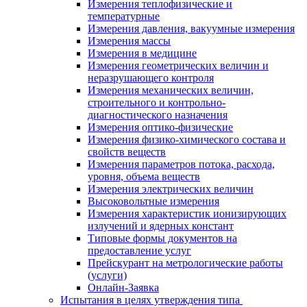
Измерения теплофизические и
температурные
Измерения давления, вакуумные измерения
Измерения массы
Измерения в медицине
Измерения геометрических величин и
неразрушающего контроля
Измерения механических величин,
строительного и контрольно-
диагностического назначения
Измерения оптико-физические
Измерения физико-химического состава и
свойств веществ
Измерения параметров потока, расхода,
уровня, объема веществ
Измерения электрических величин
Высоковольтные измерения
Измерения характеристик ионизирующих
излучений и ядерных констант
Типовые формы документов на
предоставление услуг
Прейскурант на метрологические работы
(услуги)
Онлайн-Заявка
Испытания в целях утверждения типа