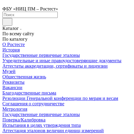
ФБУ «НИЦ ПМ – Ростест»
Каталог
По всему сайту
По каталогу
О Ростесте
История
Государственные первичные эталоны
Учредительные и иные правоудостоверяющие документы
Аттестаты аккредитации, сертификаты и лицензии
Музей
Общественная жизнь
Реквизиты
Вакансии
Благодарственные письма
Резолюции Генеральной конференции по мерам и весам
Соглашения о сотрудничестве
Метрология
Государственные первичные эталоны
Поверка/Калибровка
Испытания в целях утверждения типа
Аттестация эталонов величин единиц измерений