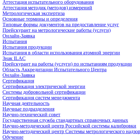
Аттестация испытательного оборудования
Аттестация методик (методов) измерений
Метрологическая экспертиза
Основные термины и определения
Типовые формы документов на предоставление услуг
Прейскурант на метрологические работы (услуги)
Онлайн-Заявка
Испытания
Испытания продукции
Испытания в области использования атомной энергии
Знак ILAC
Прейскурант на работы (услуги) по испытаниям продукции
Область Аккредитации Испытательного Центра
Онлайн-Заявка
Сертификация
Сертификация электрической энергии
Системы добровольной сертификации
Сертификация систем менеджмента
Научная деятельность
Научные подразделения
Научно-технический совет
Государственная служба стандартных справочных данных
Научно-методический центр Российской системы калибровки
Научно-методический центр Системы метрологического надзо
Обучение